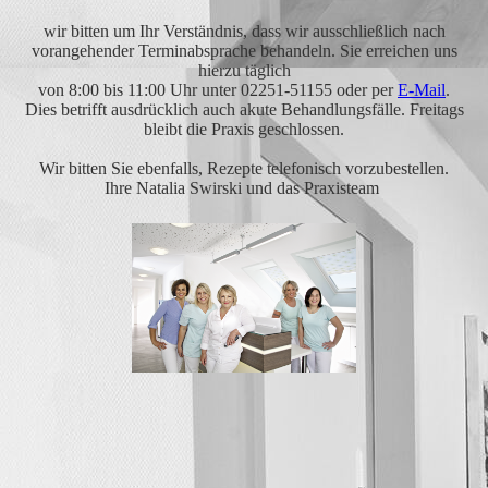
wir bitten um Ihr Verständnis, dass wir ausschließlich nach
vorangehender Terminabsprache behandeln.
Sie erreichen uns
hierzu täglich
von 8:00 bis 11:00 Uhr unter 02251-51155 oder per
E-Mail
.
Dies betrifft ausdrücklich auch akute Behandlungsfälle. Freitags
bleibt die Praxis geschlossen.
Wir bitten Sie ebenfalls, Rezepte telefonisch vorzubestellen.
Ihre Natalia Swirski und das Praxisteam